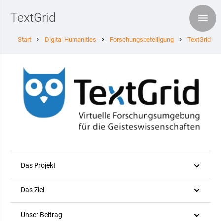
TextGrid
Start
Digital Humanities
Forschungsbeteiligung
TextGrid
chevron_right
chevron_right
chevron_right
Das Projekt
Das Ziel
Unser Beitrag