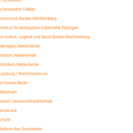
g-Universität Gießen
nzentrum Baden-Württemberg
nstitut für biologische Kybernetik Tübingen
für Kultus, Jugend und Sport Baden-Württemberg
 Nijmegen, Niederlande
erdam, Niederlande
terdam, Niederlande
Augsburg / Rechenzentrum
er Künste Berlin
Hildesheim
assel / Universitätsbibliothek
Osnabrück
u Köln
klinikum des Saarlandes