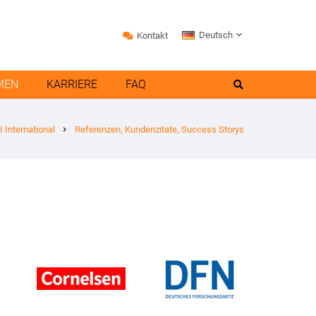
Deutsch
Kontakt
MEN
KARRIERE
FAQ
 International
Referenzen, Kundenzitate, Success Storys
chevron_right