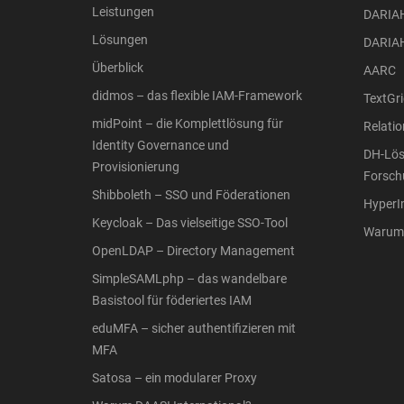
Leistungen
DARIA
Lösungen
DARIA
Überblick
AARC
didmos – das flexible IAM-Framework
TextGri
midPoint – die Komplettlösung für
Relati
Identity Governance und
DH-Lös
Provisionierung
Forsch
Shibboleth – SSO und Föderationen
Hyper
Keycloak – Das vielseitige SSO-Tool
Warum 
OpenLDAP – Directory Management
SimpleSAMLphp – das wandelbare
Basistool für föderiertes IAM
eduMFA – sicher authentifizieren mit
MFA
Satosa – ein modularer Proxy