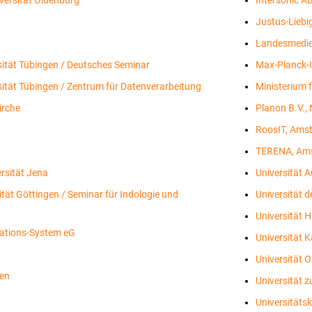
Justus-Liebi
Landesmedie
sität Tübingen / Deutsches Seminar
Max-Planck-I
sität Tübingen / Zentrum für Datenverarbeitung
Ministerium 
irche
Planon B.V.,
RoosIT, Amst
TERENA, Ams
ersität Jena
Universität 
tät Göttingen / Seminar für Indologie und
Universität d
Universität 
ations-System eG
Universität K
Universität 
en
Universität z
Universitäts