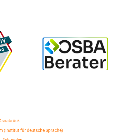
Osnabrück
 (Institut für deutsche Sprache)
B, Schweden