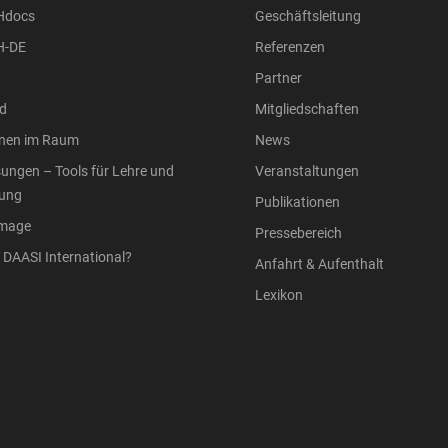
Hdocs
Geschäftsleitung
H-DE
Referenzen
Partner
d
Mitgliedschaften
onen im Raum
News
ungen – Tools für Lehre und
Veranstaltungen
ung
Publikationen
Image
Pressebereich
DAASI International?
Anfahrt & Aufenthalt
Lexikon