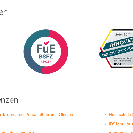
en
enzen
rtbildung und Personalführung Dillingen
Hochschule 
IDS Mannheim
iversität Oldenburg
Intersonic A