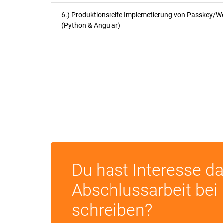
6.) Produktionsreife Implemetierung von Passkey/W
(Python & Angular)
Du hast Interesse da
Abschlussarbeit bei 
schreiben?