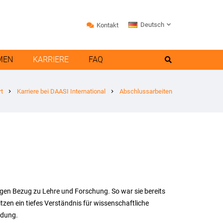
Deutsch
Kontakt
MEN
KARRIERE
FAQ
rt
Karriere bei DAASI International
Abschlussarbeiten
chevron_right
chevron_right
engen Bezug zu Lehre und Forschung. So war sie bereits
tzen ein tiefes Verständnis für wissenschaftliche
ndung.