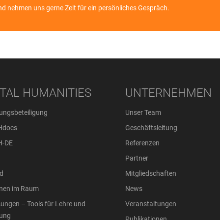
nd nehmen uns gerne Zeit für ein persönliches Gespräch.
ITAL HUMANITIES
UNTERNEHMEN
ungsbeteiligung
Unser Team
Hdocs
Geschäftsleitung
H-DE
Referenzen
Partner
d
Mitgliedschaften
onen im Raum
News
ungen – Tools für Lehre und
Veranstaltungen
ung
Publikationen