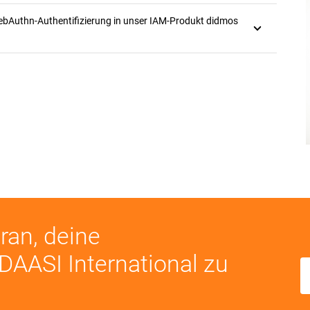
ebAuthn-Authentifizierung in unser IAM-Produkt didmos
ran, deine
DAASI International zu