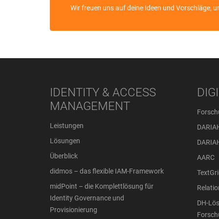
Wir freuen uns auf deine Ideen und Vorschläge, u
IDENTITY & ACCESS
DIG
MANAGEMENT
Forsch
Leistungen
DARIA
Lösungen
DARIA
Überblick
AARC
didmos – das flexible IAM-Framework
TextGri
midPoint – die Komplettlösung für
Relati
Identity Governance und
DH-Lös
Provisionierung
Forsch