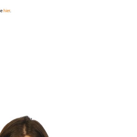
ie
hier
.