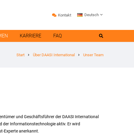
Deutsch
Kontakt
MEN
KARRIERE
FAQ
Start
Über DAASI International
Unser Team
chevron_right
chevron_right
igentümer und Geschäftsführer der DAASI International
 der Informationstechnologie aktiv. Er wird
nst-Experte anerkannt.