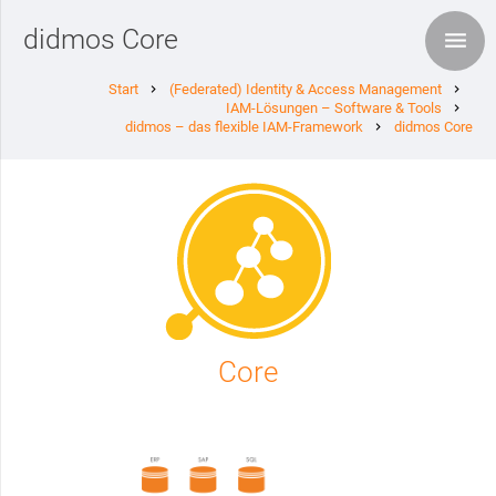
didmos Core
Start
(Federated) Identity & Access Management
chevron_right
chevron_right
IAM-Lösungen – Software & Tools
chevron_right
didmos – das flexible IAM-Framework
didmos Core
chevron_right
Core