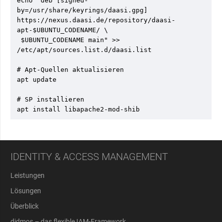
echo "deb [signed-
by=/usr/share/keyrings/daasi.gpg] 
https://nexus.daasi.de/repository/daasi-
apt-$UBUNTU_CODENAME/ \

 $UBUNTU_CODENAME main" >> 
/etc/apt/sources.list.d/daasi.list

# Apt-Quellen aktualisieren

apt update

# SP installieren

apt install libapache2-mod-shib
IDENTITY & ACCESS MANAGEMENT
Leistungen
Lösungen
Überblick
didmos – das flexible IAM-Framework