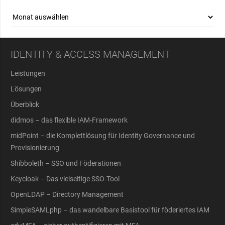
Archiv
IDENTITY & ACCESS MANAGEMENT
Leistungen
Lösungen
Überblick
didmos – das flexible IAM-Framework
midPoint – die Komplettlösung für Identity Governance und
Provisionierung
Shibboleth – SSO und Föderationen
Keycloak – Das vielseitige SSO-Tool
OpenLDAP – Directory Management
SimpleSAMLphp – das wandelbare Basistool für föderiertes IAM