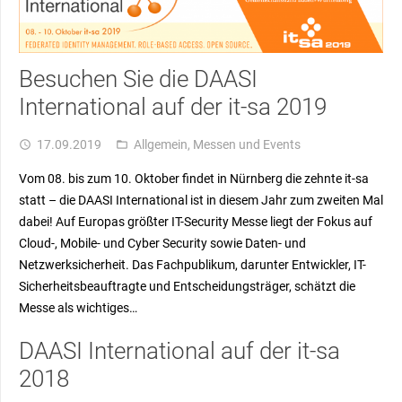
Besuchen Sie die DAASI
International auf der it-sa 2019
17.09.2019
Allgemein
,
Messen und Events
access_time
folder_open
Vom 08. bis zum 10. Oktober findet in Nürnberg die zehnte it-sa
statt – die DAASI International ist in diesem Jahr zum zweiten Mal
dabei! Auf Europas größter IT-Security Messe liegt der Fokus auf
Cloud-, Mobile- und Cyber Security sowie Daten- und
Netzwerksicherheit. Das Fachpublikum, darunter Entwickler, IT-
Sicherheitsbeauftragte und Entscheidungsträger, schätzt die
Messe als wichtiges…
DAASI International auf der it-sa
2018