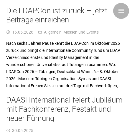
Die LDAPCon ist zurück – jetzt
Beiträge einreichen
15.05.2026
Allgemein
,
Messen und Events
access_time
folder_open
Nach sechs Jahren Pause kehrt die LDAPCon im Oktober 2026
zurück und bringt die internationale Community rund um LDAP,
Verzeichnisdienste und Identity Management in der
wunderschönen Universitätsstadt Tübingen zusammen. Wo:
LDAPCon 2026 – Tübingen, Deutschland Wann: 6.–8. Oktober
2026 | Museum Tübingen Organisation: Symas und DAASI
International Freuen Sie sich auf drei Tage mit Fachvorträgen,…
DAASI International feiert Jubiläum
mit Fachkonferenz, Festakt und
neuer Führung
30.05.2025
access_time