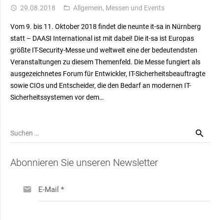
29.08.2018
Allgemein
,
Messen und Events
access_time
folder_open
Vom 9. bis 11. Oktober 2018 findet die neunte it-sa in Nürnberg
statt – DAASI International ist mit dabei! Die it-sa ist Europas
größte IT-Security-Messe und weltweit eine der bedeutendsten
Veranstaltungen zu diesem Themenfeld. Die Messe fungiert als
ausgezeichnetes Forum für Entwickler, IT-Sicherheitsbeauftragte
sowie CIOs und Entscheider, die den Bedarf an modernen IT-
Sicherheitssystemen vor dem…
Suchen
nach:
Abonnieren Sie unseren Newsletter