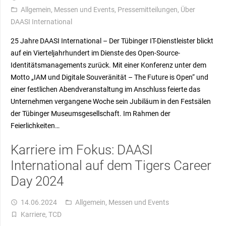
Allgemein
,
Messen und Events
,
Pressemitteilungen
,
Über
folder_open
DAASI International
25 Jahre DAASI International – Der Tübinger IT-Dienstleister blickt
auf ein Vierteljahrhundert im Dienste des Open-Source-
Identitätsmanagements zurück. Mit einer Konferenz unter dem
Motto „IAM und Digitale Souveränität – The Future is Open“ und
einer festlichen Abendveranstaltung im Anschluss feierte das
Unternehmen vergangene Woche sein Jubiläum in den Festsälen
der Tübinger Museumsgesellschaft. Im Rahmen der
Feierlichkeiten…
Karriere im Fokus: DAASI
International auf dem Tigers Career
Day 2024
14.06.2024
Allgemein
,
Messen und Events
access_time
folder_open
Karriere
,
TCD
turned_in_not