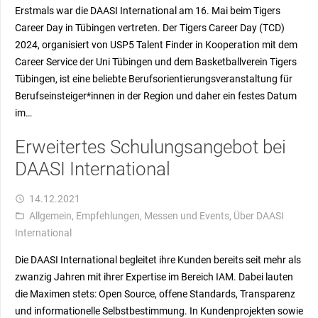
Erstmals war die DAASI International am 16. Mai beim Tigers
Career Day in Tübingen vertreten. Der Tigers Career Day (TCD)
2024, organisiert von USP5 Talent Finder in Kooperation mit dem
Career Service der Uni Tübingen und dem Basketballverein Tigers
Tübingen, ist eine beliebte Berufsorientierungsveranstaltung für
Berufseinsteiger*innen in der Region und daher ein festes Datum
im…
Erweitertes Schulungsangebot bei
DAASI International
14.12.2021
access_time
Allgemein
,
Empfehlungen
,
Messen und Events
,
Über DAASI
folder_open
International
Die DAASI International begleitet ihre Kunden bereits seit mehr als
zwanzig Jahren mit ihrer Expertise im Bereich IAM. Dabei lauten
die Maximen stets: Open Source, offene Standards, Transparenz
und informationelle Selbstbestimmung. In Kundenprojekten sowie