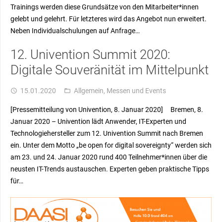
Trainings werden diese Grundsätze von den Mitarbeiter*innen
gelebt und gelehrt. Für letzteres wird das Angebot nun erweitert.
Neben Individualschulungen auf Anfrage…
12. Univention Summit 2020:
Digitale Souveränität im Mittelpunkt
15.01.2020
Allgemein
,
Messen und Events
access_time
folder_open
[Pressemitteilung von Univention, 8. Januar 2020] Bremen, 8.
Januar 2020 – Univention lädt Anwender, IT-Experten und
Technologiehersteller zum 12. Univention Summit nach Bremen
ein. Unter dem Motto „be open for digital sovereignty“ werden sich
am 23. und 24. Januar 2020 rund 400 Teilnehmer*innen über die
neusten IT-Trends austauschen. Experten geben praktische Tipps
für…