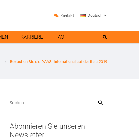
Deutsch
Kontakt
MEN
KARRIERE
FAQ
n
Besuchen Sie die DAASI International auf der it-sa 2019
chevron_right
Suchen
nach:
Abonnieren Sie unseren
Newsletter