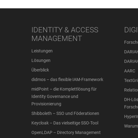
IDENTITY & ACCESS
DIG
MANAGEMENT
Forsch
Leistungen
DARIA
Lösungen
DARIA
Überblick
AARC
didmos – das flexible IAM-Framework
TextGri
midPoint – die Komplettlösung für
Relati
Identity Governance und
DH-Lös
Provisionierung
Forsch
Shibboleth – SSO und Föderationen
Hyper
Keycloak – Das vielseitige SSO-Tool
Warum 
OpenLDAP – Directory Management