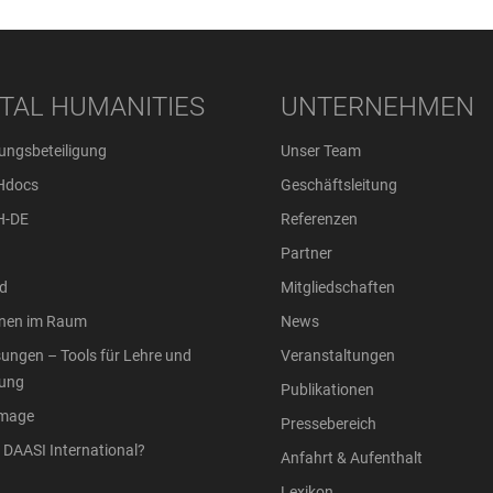
ITAL HUMANITIES
UNTERNEHMEN
ungsbeteiligung
Unser Team
Hdocs
Geschäftsleitung
H-DE
Referenzen
Partner
d
Mitgliedschaften
onen im Raum
News
ungen – Tools für Lehre und
Veranstaltungen
ung
Publikationen
Image
Pressebereich
DAASI International?
Anfahrt & Aufenthalt
Lexikon