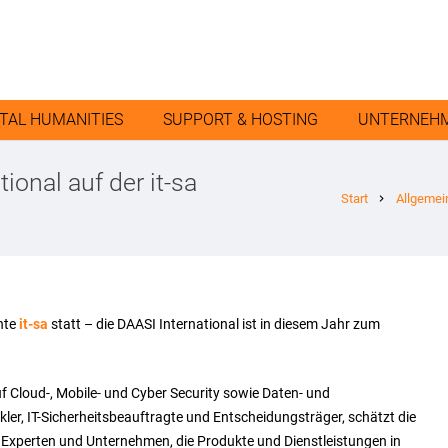
ITAL HUMANITIES
SUPPORT & HOSTING
UNTERNEH
ional auf der it-sa
Start
Allgemei
chevron_right
nte
it-sa
statt – die DAASI International ist in diesem Jahr zum
uf Cloud-, Mobile- und Cyber Security sowie Daten- und
ler, IT-Sicherheitsbeauftragte und Entscheidungsträger, schätzt die
Experten und Unternehmen, die Produkte und Dienstleistungen in