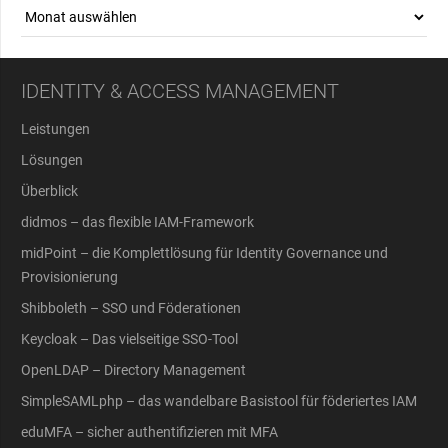
Archiv
IDENTITY & ACCESS MANAGEMENT
Leistungen
Lösungen
Überblick
didmos – das flexible IAM-Framework
midPoint – die Komplettlösung für Identity Governance und
Provisionierung
Shibboleth – SSO und Föderationen
Keycloak – Das vielseitige SSO-Tool
OpenLDAP – Directory Management
SimpleSAMLphp – das wandelbare Basistool für föderiertes IAM
eduMFA – sicher authentifizieren mit MFA