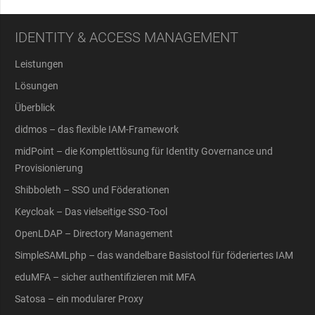
IDENTITY & ACCESS MANAGEMENT
Leistungen
Lösungen
Überblick
didmos – das flexible IAM-Framework
midPoint – die Komplettlösung für Identity Governance und
Provisionierung
Shibboleth – SSO und Föderationen
Keycloak – Das vielseitige SSO-Tool
OpenLDAP – Directory Management
SimpleSAMLphp – das wandelbare Basistool für föderiertes IAM
eduMFA – sicher authentifizieren mit MFA
Satosa – ein modularer Proxy