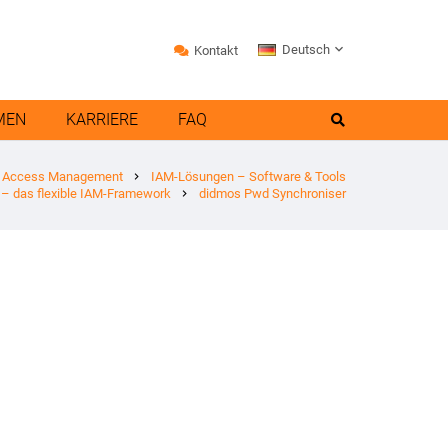
Deutsch
Kontakt
MEN
KARRIERE
FAQ
 & Access Management
IAM-Lösungen – Software & Tools
chevron_right
– das flexible IAM-Framework
didmos Pwd Synchroniser
chevron_right