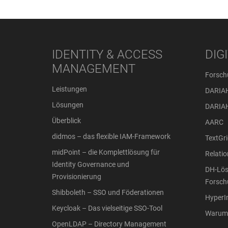
IDENTITY & ACCESS
DIG
MANAGEMENT
Forsch
Leistungen
DARIA
Lösungen
DARIA
Überblick
AARC
didmos – das flexible IAM-Framework
TextGri
midPoint – die Komplettlösung für
Relati
Identity Governance und
DH-Lös
Provisionierung
Forsch
Shibboleth – SSO und Föderationen
Hyper
Keycloak – Das vielseitige SSO-Tool
Warum 
OpenLDAP – Directory Management