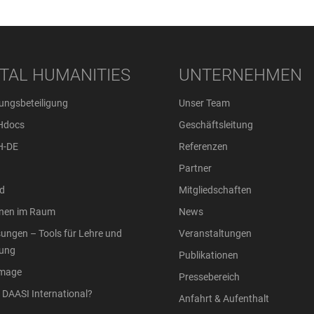
ITAL HUMANITIES
UNTERNEHMEN
ungsbeteiligung
Unser Team
Hdocs
Geschäftsleitung
H-DE
Referenzen
Partner
d
Mitgliedschaften
onen im Raum
News
ungen – Tools für Lehre und
Veranstaltungen
ung
Publikationen
Image
Pressebereich
DAASI International?
Anfahrt & Aufenthalt