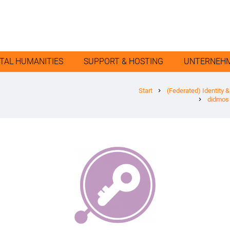
ITAL HUMANITIES
SUPPORT & HOSTING
UNTERNEH
Start
(Federated) Identity
chevron_right
didmos 
chevron_right