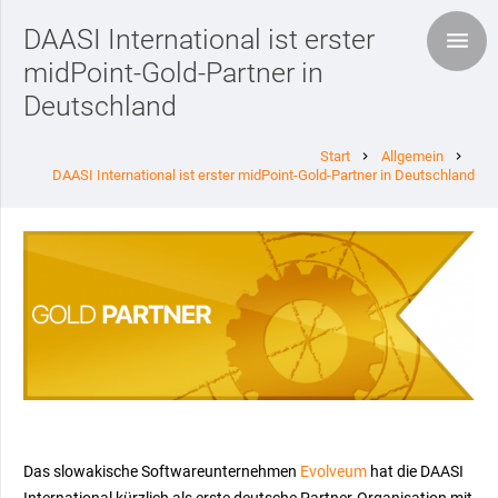
DAASI International ist erster
midPoint-Gold-Partner in
Deutschland
Start
Allgemein
chevron_right
chevron_right
DAASI International ist erster midPoint-Gold-Partner in Deutschland
Das slowakische Softwareunternehmen
Evolveum
hat die DAASI
International kürzlich als erste deutsche Partner-Organisation mit