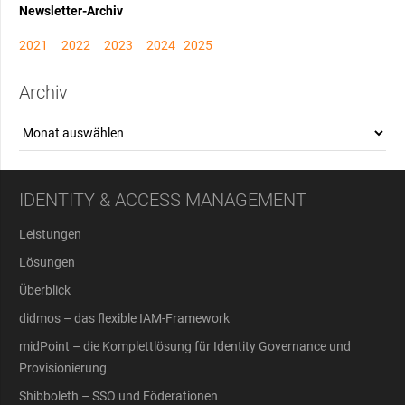
Newsletter-Archiv
2021
2022
2023
2024
2025
Archiv
Archiv
IDENTITY & ACCESS MANAGEMENT
Leistungen
Lösungen
Überblick
didmos – das flexible IAM-Framework
midPoint – die Komplettlösung für Identity Governance und
Provisionierung
Shibboleth – SSO und Föderationen