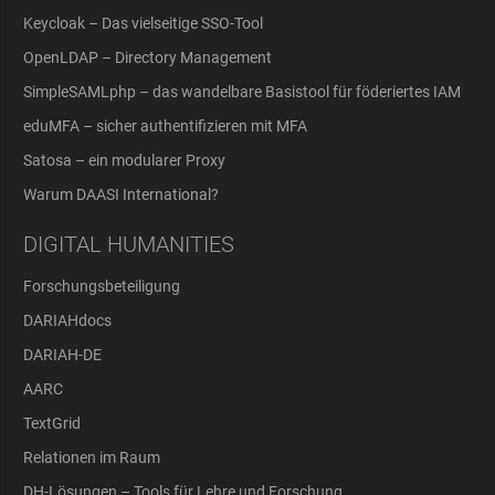
Keycloak – Das vielseitige SSO-Tool
OpenLDAP – Directory Management
SimpleSAMLphp – das wandelbare Basistool für föderiertes IAM
eduMFA – sicher authentifizieren mit MFA
Satosa – ein modularer Proxy
Warum DAASI International?
DIGITAL HUMANITIES
Forschungsbeteiligung
DARIAHdocs
DARIAH-DE
AARC
TextGrid
Relationen im Raum
DH-Lösungen – Tools für Lehre und Forschung