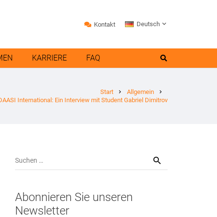
Deutsch
Kontakt
MEN
KARRIERE
FAQ
Start
Allgemein
chevron_right
chevron_right
AASI International: Ein Interview mit Student Gabriel Dimitrov
Suchen
nach:
Abonnieren Sie unseren
Newsletter