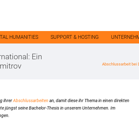
ITAL HUMANITIES
SUPPORT & HOSTING
UNTERNEH
national: Ein
imitrov
Abschlussarbeit bei D
g ihrer
Abschlussarbeiten
an, damit diese ihr Thema in einen direkten
dete jüngst seine Bachelor-Thesis in unserem Unternehmen. Im
ngen.