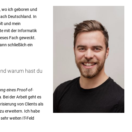
a, wo ich geboren und
ach Deutschland. In
lt und mein
e mit der Informatik
dieses Fach geweckt.
nn schließlich ein
 und warum hast du
ng eines Proof-of-
a
.
Bei der Arbeit geht es
risierung von Clients als
u erweitern. Ich habe
sehr weiten IT-Feld