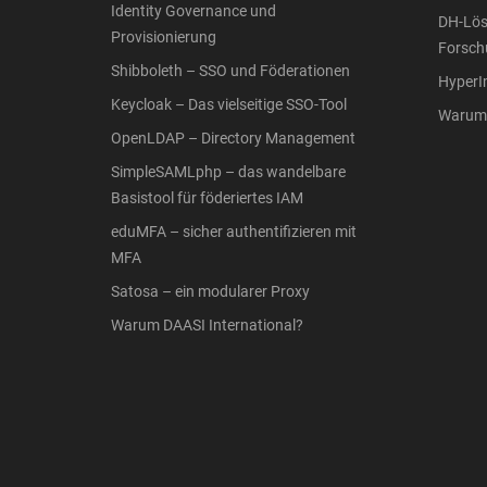
Identity Governance und
DH-Lös
Provisionierung
Forsch
Shibboleth – SSO und Föderationen
Hyper
Keycloak – Das vielseitige SSO-Tool
Warum 
OpenLDAP – Directory Management
SimpleSAMLphp – das wandelbare
Basistool für föderiertes IAM
eduMFA – sicher authentifizieren mit
MFA
Satosa – ein modularer Proxy
Warum DAASI International?