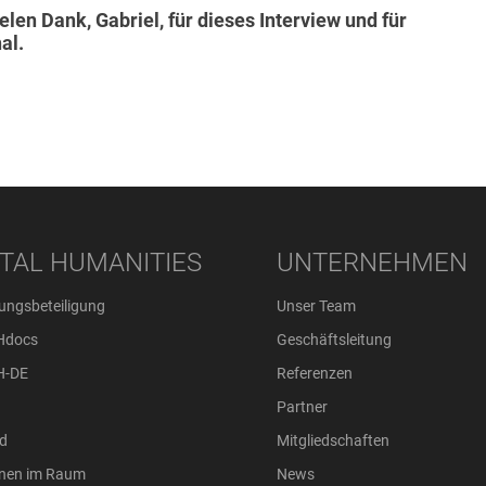
elen Dank, Gabriel, für dieses Interview und für
al.
ITAL HUMANITIES
UNTERNEHMEN
ungsbeteiligung
Unser Team
Hdocs
Geschäftsleitung
H-DE
Referenzen
Partner
d
Mitgliedschaften
onen im Raum
News