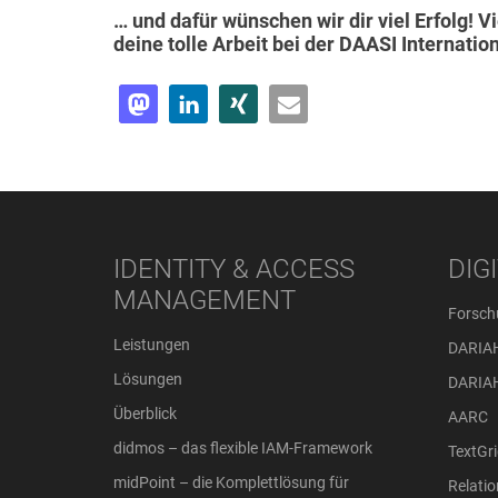
… und dafür wünschen wir dir viel Erfolg! Vi
deine tolle Arbeit bei der DAASI Internation
IDENTITY & ACCESS
DIG
MANAGEMENT
Forsch
Leistungen
DARIA
Lösungen
DARIA
Überblick
AARC
didmos – das flexible IAM-Framework
TextGri
midPoint – die Komplettlösung für
Relati