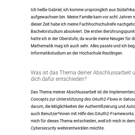
Ich heiße Gabriel, ich komme ursprünglich aus Südafrik
aufgewachsen bin. Meine Familie kam vor acht Jahren n
dieser Zeit habe ich meine Fachhochschulreife nachgeho
Bachelorstudium absolviert. Die ersten Berührungspunkt
hatte ich in der Oberstufe, da wurde meine Neugier für 
Mathematik mag ich auch sehr. Alles passte und ich bega
Informatikstudium an der Hochschule Reutlingen.
Was ist das Thema deiner Abschlussarbeit
dich dafür entschieden?
Das Thema meiner Abschlussarbeit ist
die
Implementieru
Concepts zur
Unterstützung des OAuth2-Flows in Satos
darum, die Möglichkeiten
der Authentifizierung und Auto
auch Benutzer*innen mit Hilfe des OAuth2-Frameworks z
mich für dieses Thema entschieden, weil ich
mich in dem 
Cybersecurity
weiterentwicklen möchte.