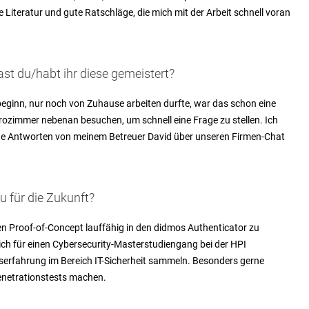
Literatur und gute Ratschläge, die mich mit der Arbeit schnell voran
ast du/habt ihr diese gemeistert?
ginn, nur noch von Zuhause arbeiten durfte, war das schon eine
ozimmer nebenan besuchen, um schnell eine Frage zu stellen. Ich
ahe Antworten von meinem Betreuer David über unseren Firmen-Chat
u für die Zukunft?
den Proof-of-Concept lauffähig in den didmos Authenticator zu
n ich für einen Cybersecurity-Masterstudiengang bei der HPI
erfahrung im Bereich IT-Sicherheit sammeln. Besonders gerne
enetrationstests machen.