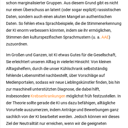
schon marginalisierter Gruppen. Aus diesem Grund gibt es nicht
nur einen Überschuss an latent (oder sogar explizit) rassistischen
Daten, sondern auch einen akuten Mangel an authentischen
Daten. So fehlen etwa Sprachbeispiele, die die Stimmenerkennung
der KI enorm verbessern könnten, indem sie ihr ermöglichen,
Stimmen den kulturspezifischen Sprachmustern (u. a.
AAE
)
zuzuordnen.
Im Großen und Ganzen, ist KI etwas Gutes für die Gesellschaft
,
Sie erleichtert unseren Alltag in vielerlei Hinsicht: Von kleinen
Alltagshelfern, durch die unser Kühlschrank selbstständig
fehlende Lebensmittel nachbestellt, über Vorschläge auf
Medienportalen, sodass wir neue Lieblingskünstler finden, bis hin
zur maschinell unterstützten Diagnose, die dabei hilft,
insbesondere
Krebserkrankungen
möglichst früh festzustellen. In
der Theorie sollte gerade die KI uns dazu befähigen, alltägliche
Vorurteile auszumerzen, indem Anträge und Bewerbungen ganz
sachlich von der KI bearbeitet werden. Jedoch können wir dieses
Ziel der Neutralität nur erreichen, wenn wir die geeigneten