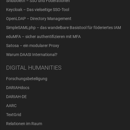
Shibboleth – SSO und Föderationen
Keycloak – Das vielseitige SSO-Tool
OpenLDAP – Directory Management
SimpleSAMLphp – das wandelbare Basistool für föderiertes IAM
eduMFA – sicher authentifizieren mit MFA
Satosa – ein modularer Proxy
Warum DAASI International?
DIGITAL HUMANITIES
Forschungsbeteiligung
DARIAHdocs
DARIAH-DE
AARC
TextGrid
Relationen im Raum