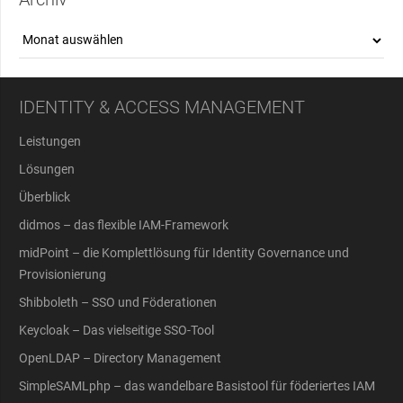
Archiv
IDENTITY & ACCESS MANAGEMENT
Leistungen
Lösungen
Überblick
didmos – das flexible IAM-Framework
midPoint – die Komplettlösung für Identity Governance und
Provisionierung
Shibboleth – SSO und Föderationen
Keycloak – Das vielseitige SSO-Tool
OpenLDAP – Directory Management
SimpleSAMLphp – das wandelbare Basistool für föderiertes IAM