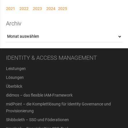
2021
2022
2023
2024
2025
Archiv
Archiv
IDENTITY & ACCESS MANAGEMENT
Leistungen
Lösungen
Überblick
didmos – das flexible IAM-Framework
midPoint – die Komplettlösung für Identity Governance und
Provisionierung
Shibboleth – SSO und Föderationen