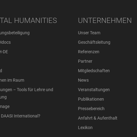
ITAL HUMANITIES
UNTERNEHMEN
ungsbeteiligung
Unser Team
Hdocs
Geschäftsleitung
H-DE
Referenzen
Partner
d
Mitgliedschaften
onen im Raum
News
ungen – Tools für Lehre und
Veranstaltungen
ung
Publikationen
Image
Pressebereich
DAASI International?
Anfahrt & Aufenthalt
Lexikon