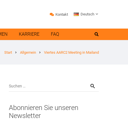
Deutsch
Kontakt
MEN
KARRIERE
FAQ
Start
Allgemein
Viertes AARC2 Meeting in Mailand
chevron_right
chevron_right
Suchen
nach:
Abonnieren Sie unseren
Newsletter