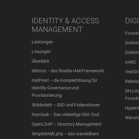
IDENTITY & ACCESS
DIG
MANAGEMENT
Forsch
Leistungen
DARIA
Lösungen
DARIA
Überblick
AARC
didmos – das flexible IAM-Framework
TextGri
midPoint – die Komplettlösung für
Relati
Identity Governance und
DH-Lös
Provisionierung
Forsch
Shibboleth – SSO und Föderationen
Hyper
Keycloak – Das vielseitige SSO-Tool
Warum 
OpenLDAP – Directory Management
SimpleSAMLphp – das wandelbare