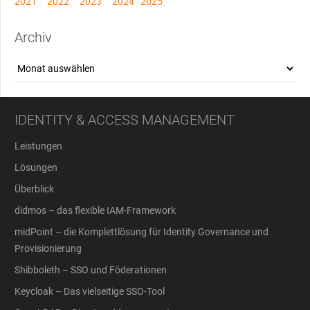
2021
2022
2023
2024
2025
Archiv
Archiv
IDENTITY & ACCESS MANAGEMENT
Leistungen
Lösungen
Überblick
didmos – das flexible IAM-Framework
midPoint – die Komplettlösung für Identity Governance und
Provisionierung
Shibboleth – SSO und Föderationen
Keycloak – Das vielseitige SSO-Tool