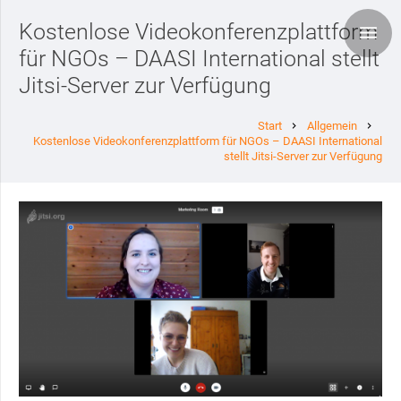
Kostenlose Videokonferenzplattform
für NGOs – DAASI International stellt
Jitsi-Server zur Verfügung
Start
Allgemein
chevron_right
chevron_right
Kostenlose Videokonferenzplattform für NGOs – DAASI International
stellt Jitsi-Server zur Verfügung