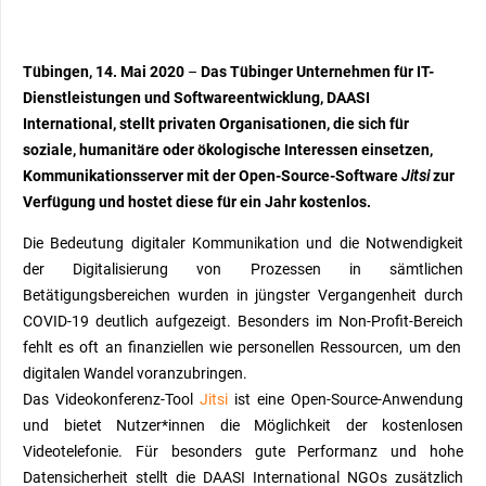
Tübingen, 14. Mai 2020
–
Das Tübinger Unternehmen für IT-
Dienstleistungen und Softwareentwicklung, DAASI
International, stellt privaten Organisationen, die sich für
soziale, humanitäre oder ökologische Interessen einsetzen,
Kommunikationsserver mit der Open-Source-Software
Jitsi
zur
Verfügung und hostet diese für ein Jahr kostenlos.
Die Bedeutung digitaler Kommunikation und die Notwendigkeit
der
Digitalisierung von Prozessen
in
sämtlichen
Betätigungsbereichen
wurde
n
in jüngster Vergangenheit
durch
COVID-19
deutlich aufgezeigt.
Besonders im
Non-Profit-Bereic
h
fehlt es oft an finanziellen wie personellen Ressourcen, um
den
digitalen Wandel
voranzubringen.
Das Videokonferenz-Tool
Jitsi
ist eine Open-Source-Anwendung
und bietet
Nutzer*innen
die Möglichkeit der kostenlosen
Videotelefonie. Für besonders gute Performanz und hohe
Datensicherheit stellt die DAASI International NGOs zusätzlich