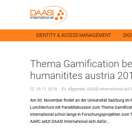
IDENTITY & ACCESS MANAGEMENT
DIG
Thema Gamification bei
humanitites austria 20
19.11.2018
Allgemein
,
DAASI International auf
access_time
folder_open
Am 30. November findet an der Universität Salzburg im 
Lunchlecture mit Paneldiskussion zum Thema Gamification
International schon lange in Forschungsprojekten zum 
AARC setzt DAASI International sich dafür…