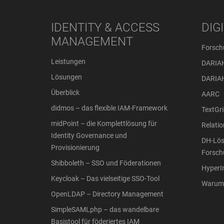
IDENTITY & ACCESS
DIG
MANAGEMENT
Forsch
Leistungen
DARIA
Lösungen
DARIA
Überblick
AARC
didmos – das flexible IAM-Framework
TextGri
midPoint – die Komplettlösung für
Relati
Identity Governance und
DH-Lös
Provisionierung
Forsch
Shibboleth – SSO und Föderationen
Hyper
Keycloak – Das vielseitige SSO-Tool
Warum 
OpenLDAP – Directory Management
SimpleSAMLphp – das wandelbare
Basistool für föderiertes IAM