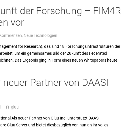
unft der Forschung – FIM4R
en vor
 Konferenzen
,
Neue Technologien
anagement for Research), das sind 18 Forschungsinfrastrukturen der
eitet, um ein gemeinsames Bild der Zukunft des Federated
ichnen. Das Ergebnis ging in Form eines neuen Whitepapers heute
er neuer Partner von DAASI
l
gluu
turned_in_not
tional Als neuer Partner von Gluu Inc. unterstützt DAASI
re Gluu Server und bietet diesbezüglich von nun an ihr volles