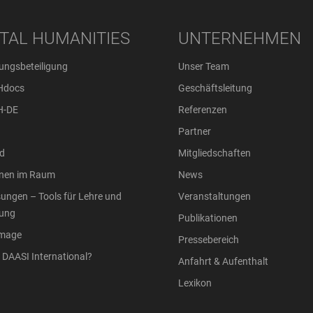
ITAL HUMANITIES
UNTERNEHMEN
ungsbeteiligung
Unser Team
Hdocs
Geschäftsleitung
H-DE
Referenzen
Partner
d
Mitgliedschaften
onen im Raum
News
ungen – Tools für Lehre und
Veranstaltungen
ung
Publikationen
Image
Pressebereich
DAASI International?
Anfahrt & Aufenthalt
Lexikon