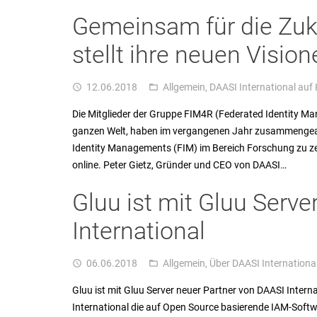
Gemeinsam für die Zuk
stellt ihre neuen Vision
12.06.2018
Allgemein
,
DAASI International auf
access_time
folder_open
Die Mitglieder der Gruppe FIM4R (Federated Identity M
ganzen Welt, haben im vergangenen Jahr zusammengearb
Identity Managements (FIM) im Bereich Forschung zu ze
online. Peter Gietz, Gründer und CEO von DAASI…
Gluu ist mit Gluu Serv
International
06.06.2018
Allgemein
,
Über DAASI Internationa
access_time
folder_open
Gluu ist mit Gluu Server neuer Partner von DAASI Interna
International die auf Open Source basierende IAM-Softwa