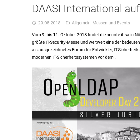
DAASI International auf
29.08.2018
Allgemein
,
Messen und Events
access_time
folder_open
Vom 9. bis 11. Oktober 2018 findet die neunte it-sa in Nü
größte IT-Security-Messe und weltweit eine der bedeut
als ausgezeichnetes Forum für Entwickler, IT-Sicherheit
modernen IT-Sicherheitssystemen vor dem…