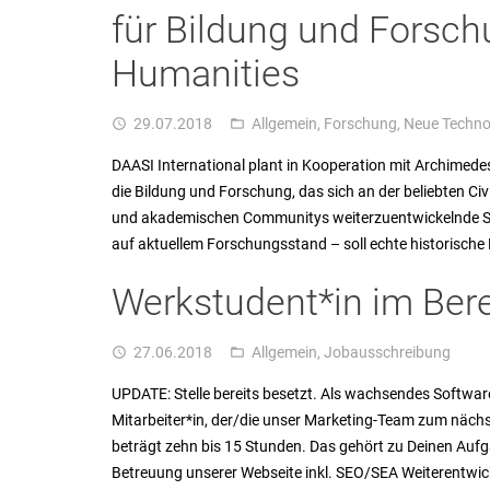
für Bildung und Forschu
Humanities
29.07.2018
Allgemein
,
Forschung
,
Neue Techno
access_time
folder_open
DAASI International plant in Kooperation mit Archimedes
die Bildung und Forschung, das sich an der beliebten Ci
und akademischen Communitys weiterzuentwickelnde Spie
auf aktuellem Forschungsstand – soll echte historische 
Werkstudent*in im Ber
27.06.2018
Allgemein
,
Jobausschreibung
access_time
folder_open
UPDATE: Stelle bereits besetzt. Als wachsendes Softwa
Mitarbeiter*in, der/die unser Marketing-Team zum nächs
beträgt zehn bis 15 Stunden. Das gehört zu Deinen Auf
Betreuung unserer Webseite inkl. SEO/SEA Weiterentwi