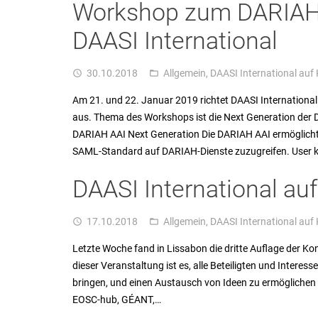
Workshop zum DARIAH A
DAASI International
30.10.2018
Allgemein
,
DAASI International auf
access_time
folder_open
Am 21. und 22. Januar 2019 richtet DAASI Internationa
aus. Thema des Workshops ist die Next Generation der D
DARIAH AAI Next Generation Die DARIAH AAI ermöglicht 
SAML-Standard auf DARIAH-Dienste zuzugreifen. User
DAASI International auf
17.10.2018
Allgemein
,
DAASI International auf
access_time
folder_open
Letzte Woche fand in Lissabon die dritte Auflage der Konf
dieser Veranstaltung ist es, alle Beteiligten und Intere
bringen, und einen Austausch von Ideen zu ermöglichen 
EOSC-hub, GÉANT,…