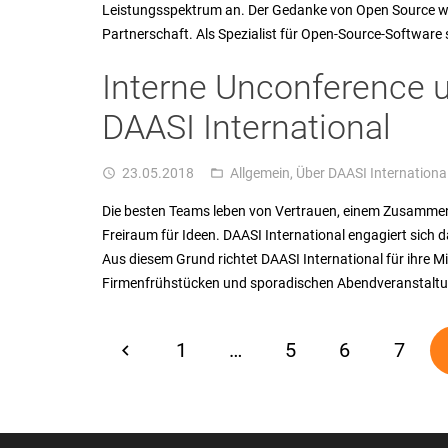
Leistungsspektrum an. Der Gedanke von Open Source wi
Partnerschaft. Als Spezialist für Open-Source-Software
Interne Unconference 
DAASI International
23.05.2018
Allgemein
,
Über DAASI Internationa
access_time
folder_open
Die besten Teams leben von Vertrauen, einem Zusammen
Freiraum für Ideen. DAASI International engagiert sich 
Aus diesem Grund richtet DAASI International für ihre 
Firmenfrühstücken und sporadischen Abendveranstaltun
1
…
5
6
7