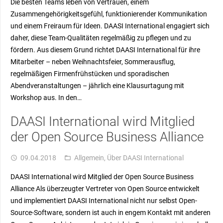
Die besten Teams leben von Vertrauen, einem
Zusammengehörigkeitsgefühl, funktionierender Kommunikation
und einem Freiraum für Ideen. DAASI International engagiert sich
daher, diese Team-Qualitäten regelmäßig zu pflegen und zu
fördern. Aus diesem Grund richtet DAASI International für ihre
Mitarbeiter – neben Weihnachtsfeier, Sommerausflug,
regelmäßigen Firmenfrühstücken und sporadischen
Abendveranstaltungen – jährlich eine Klausurtagung mit
Workshop aus. In den…
DAASI International wird Mitglied
der Open Source Business Alliance
09.04.2018
Allgemein
,
Über DAASI International
access_time
folder_open
DAASI International wird Mitglied der Open Source Business
Alliance Als überzeugter Vertreter von Open Source entwickelt
und implementiert DAASI International nicht nur selbst Open-
Source-Software, sondern ist auch in engem Kontakt mit anderen