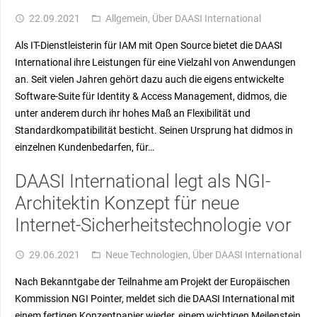
22.09.2021
Allgemein
,
Über DAASI International
access_time
folder_open
Als IT-Dienstleisterin für IAM mit Open Source bietet die DAASI
International ihre Leistungen für eine Vielzahl von Anwendungen
an. Seit vielen Jahren gehört dazu auch die eigens entwickelte
Software-Suite für Identity & Access Management, didmos, die
unter anderem durch ihr hohes Maß an Flexibilität und
Standardkompatibilität besticht. Seinen Ursprung hat didmos in
einzelnen Kundenbedarfen, für…
DAASI International legt als NGI-
Architektin Konzept für neue
Internet-Sicherheitstechnologie vor
29.06.2021
Neue Technologien
,
Über DAASI International
access_time
folder_open
Nach Bekanntgabe der Teilnahme am Projekt der Europäischen
Kommission NGI Pointer, meldet sich die DAASI International mit
einem fertigen Konzeptpapier wieder, einem wichtigen Meilenstein