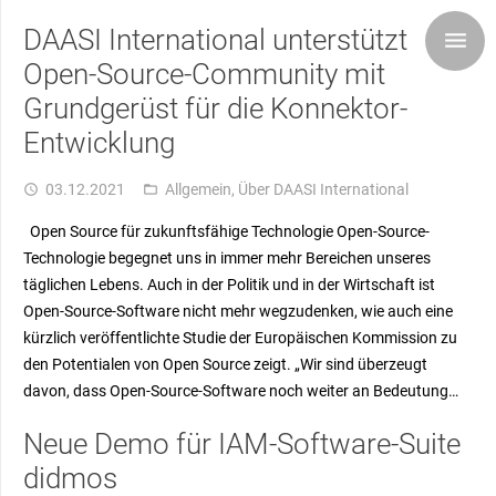
DAASI International unterstützt
Open-Source-Community mit
Grundgerüst für die Konnektor-
Entwicklung
03.12.2021
Allgemein
,
Über DAASI International
access_time
folder_open
Open Source für zukunftsfähige Technologie Open-Source-
Technologie begegnet uns in immer mehr Bereichen unseres
täglichen Lebens. Auch in der Politik und in der Wirtschaft ist
Open-Source-Software nicht mehr wegzudenken, wie auch eine
kürzlich veröffentlichte Studie der Europäischen Kommission zu
den Potentialen von Open Source zeigt. „Wir sind überzeugt
davon, dass Open-Source-Software noch weiter an Bedeutung…
Neue Demo für IAM-Software-Suite
didmos