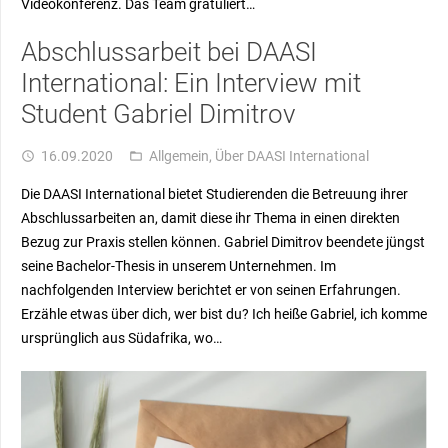
Videokonferenz. Das Team gratuliert…
Abschlussarbeit bei DAASI
International: Ein Interview mit
Student Gabriel Dimitrov
16.09.2020
Allgemein
,
Über DAASI International
access_time
folder_open
Die DAASI International bietet Studierenden die Betreuung ihrer
Abschlussarbeiten an, damit diese ihr Thema in einen direkten
Bezug zur Praxis stellen können. Gabriel Dimitrov beendete jüngst
seine Bachelor-Thesis in unserem Unternehmen. Im
nachfolgenden Interview berichtet er von seinen Erfahrungen.
Erzähle etwas über dich, wer bist du? Ich heiße Gabriel, ich komme
ursprünglich aus Südafrika, wo…