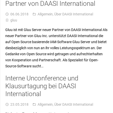
Partner von DAASI International
06.06.2018
Allgemein
,
Über DAASI International
access_time
folder_open
gluu
turned_in_not
Gluu ist mit Gluu Server neuer Partner von DAASI International Als
neuer Partner von Gluu Inc. unterstützt DAASI International die
auf Open Source basierende IAM-Software Gluu Server und bietet
diesbezüglich von nun an ihr volles Leistungsspektrum an. Der
Gedanke von Open Source wird getragen und aufrechterhalten
von Kooperation und Partnerschaft. Als Spezialist für Open-
Source-Software sucht…
Interne Unconference und
Klausurtagung bei DAASI
International
23.05.2018
Allgemein
,
Über DAASI International
access_time
folder_open