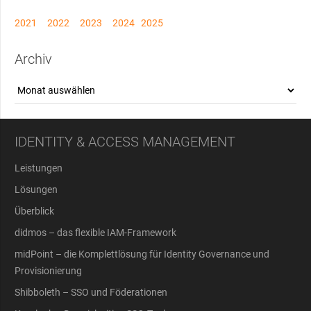
2021
2022
2023
2024
2025
Archiv
Archiv
IDENTITY & ACCESS MANAGEMENT
Leistungen
Lösungen
Überblick
didmos – das flexible IAM-Framework
midPoint – die Komplettlösung für Identity Governance und
Provisionierung
Shibboleth – SSO und Föderationen