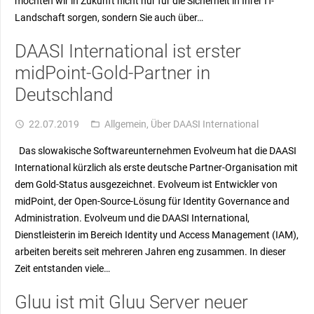
möchten wir in Zukunft nicht nur für die Sicherheit in Ihrer IT-
Landschaft sorgen, sondern Sie auch über…
DAASI International ist erster
midPoint-Gold-Partner in
Deutschland
22.07.2019
Allgemein
,
Über DAASI International
access_time
folder_open
Das slowakische Softwareunternehmen Evolveum hat die DAASI
International kürzlich als erste deutsche Partner-Organisation mit
dem Gold-Status ausgezeichnet. Evolveum ist Entwickler von
midPoint, der Open-Source-Lösung für Identity Governance and
Administration. Evolveum und die DAASI International,
Dienstleisterin im Bereich Identity und Access Management (IAM),
arbeiten bereits seit mehreren Jahren eng zusammen. In dieser
Zeit entstanden viele…
Gluu ist mit Gluu Server neuer