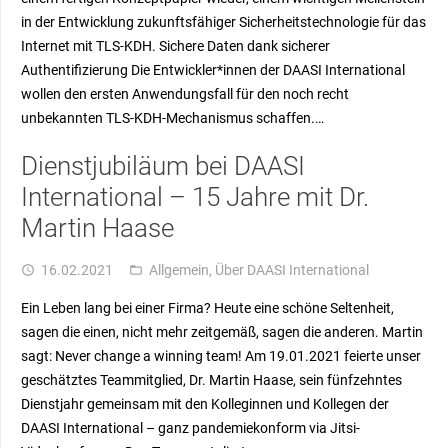
in der Entwicklung zukunftsfähiger Sicherheitstechnologie für das
Internet mit TLS-KDH. Sichere Daten dank sicherer
Authentifizierung Die Entwickler*innen der DAASI International
wollen den ersten Anwendungsfall für den noch recht
unbekannten TLS-KDH-Mechanismus schaffen.…
Dienstjubiläum bei DAASI
International – 15 Jahre mit Dr.
Martin Haase
16.02.2021
Allgemein
,
Über DAASI International
access_time
folder_open
Ein Leben lang bei einer Firma? Heute eine schöne Seltenheit,
sagen die einen, nicht mehr zeitgemäß, sagen die anderen. Martin
sagt: Never change a winning team! Am 19.01.2021 feierte unser
geschätztes Teammitglied, Dr. Martin Haase, sein fünfzehntes
Dienstjahr gemeinsam mit den Kolleginnen und Kollegen der
DAASI International – ganz pandemiekonform via Jitsi-